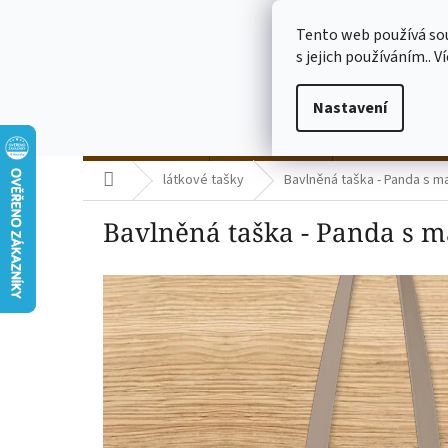
Přejít
773775682
na
Tento web používá so
obsah
s jejich používáním.. V
Nastavení
termo kelímky
skleničky čiré
skleničky mléč
Domů
látkové tašky
Bavlněná taška - Panda s ma
Bavlněná taška - Panda s ma