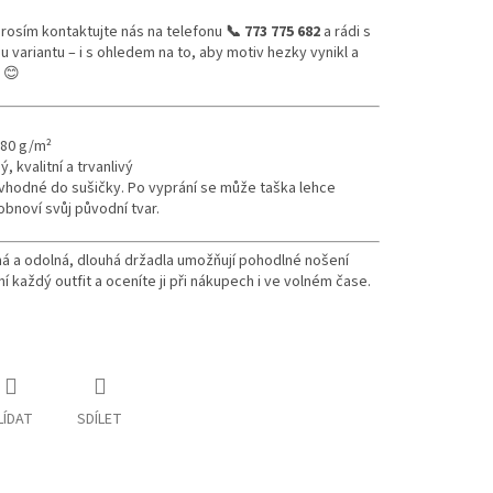
 prosím kontaktujte nás na telefonu
📞 773 775 682
a
rádi s
ariantu – i s ohledem na to, aby motiv hezky vynikl a
 😊
180 g/m²
 kvalitní a trvanlivý
evhodné do sušičky.
Po vyprání se může taška lehce
bnoví svůj původní tvar.
ná a odolná, dlouhá držadla umožňují pohodlné nošení
 každý outfit a oceníte ji při nákupech i ve volném čase.
LÍDAT
SDÍLET