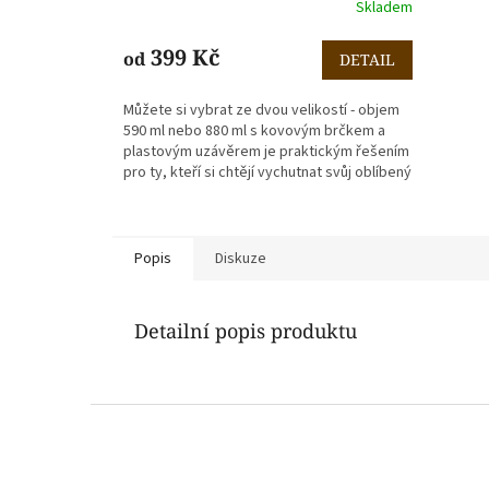
Skladem
399 Kč
od
DETAIL
Můžete si vybrat ze dvou velikostí - objem
590 ml nebo 880 ml s kovovým brčkem a
plastovým uzávěrem je praktickým řešením
pro ty, kteří si chtějí vychutnat svůj oblíbený
nápoj...
Popis
Diskuze
Detailní popis produktu
Z
á
p
a