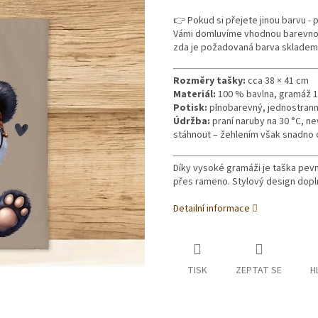
👉 Pokud si přejete jinou barvu -
Vámi domluvíme vhodnou barevnou v
zda je požadovaná barva skladem
Rozměry tašky:
cca 38 × 41 cm
Materiál:
100 % bavlna, gramáž 
Potisk:
plnobarevný, jednostranný,
Údržba:
praní naruby na 30 °C, n
stáhnout – žehlením však snadno o
Díky vysoké gramáži je taška pev
přes rameno. Stylový design doplní
Detailní informace
TISK
ZEPTAT SE
H