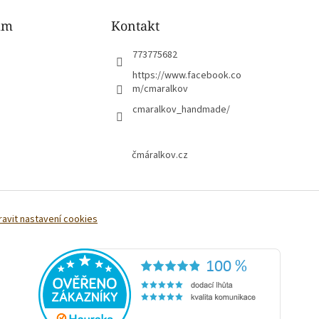
am
Kontakt
773775682
https://www.facebook.co
m/cmaralkov
cmaralkov_handmade/
čmáralkov.cz
ravit nastavení cookies