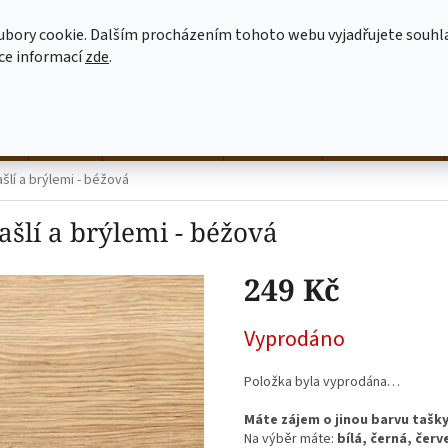
MOJE OBJEDNÁVKA
JAK NAKUPOVAT
OBCHODNÍ PODMÍNKY
ubory cookie. Dalším procházením tohoto webu vyjadřujete souhl
íce informací
zde
.
HLEDAT
né
hrnky
NALEP SI SÁM
dekorace
látkové tašky
šlí a brýlemi - béžová
šlí a brýlemi - béžová
249 Kč
Měrná
Vyprodáno
cena:
Položka byla vyprodána…
Máte zájem o jinou barvu tašk
Na výběr máte:
bílá, černá, čer