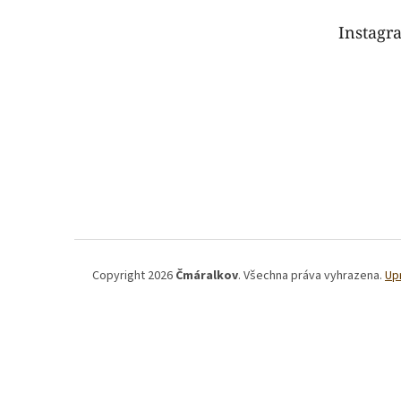
t
Instagr
í
Copyright 2026
Čmáralkov
. Všechna práva vyhrazena.
Up