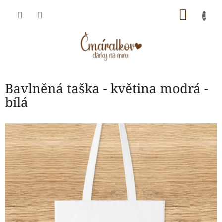
Přejít
NÁKU
na
obsah
KOŠÍK
Bavlněná taška - květina modrá -
bílá