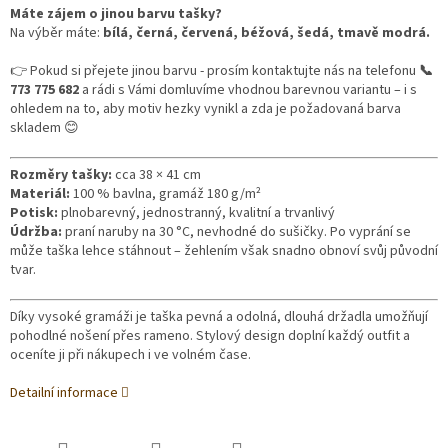
Máte zájem o jinou barvu tašky?
Na výběr máte:
bílá, černá, červená, béžová, šedá, tmavě modrá.
👉 Pokud si přejete jinou barvu - prosím kontaktujte nás na telefonu
📞
773 775 682
a
rádi s Vámi domluvíme vhodnou barevnou variantu – i s
ohledem na to, aby motiv hezky vynikl a zda je požadovaná barva
skladem 😊
Rozměry tašky:
cca 38 × 41 cm
Materiál:
100 % bavlna, gramáž 180 g/m²
Potisk:
plnobarevný, jednostranný, kvalitní a trvanlivý
Údržba:
praní naruby na 30 °C, nevhodné do sušičky.
Po vyprání se
může taška lehce stáhnout – žehlením však snadno obnoví svůj původní
tvar.
Díky vysoké gramáži je taška pevná a odolná, dlouhá držadla umožňují
pohodlné nošení přes rameno. Stylový design doplní každý outfit a
oceníte ji při nákupech i ve volném čase.
Detailní informace