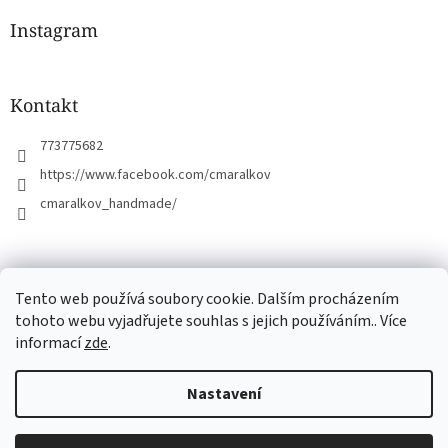
p
a
Instagram
t
í
Kontakt
773775682
https://www.facebook.com/cmaralkov
cmaralkov_handmade/
čmáralkov.cz
Tento web používá soubory cookie. Dalším procházením
tohoto webu vyjadřujete souhlas s jejich používáním.. Více
informací
zde
.
Vytvořil Shoptet
Nastavení
Copyright 2026
Čmáralkov
. Všechna práva vyhrazena.
Upravit