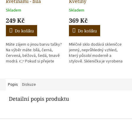
květinami - bílá
Květiny
Skladem
Skladem
249 Kč
369 Kč
Do košíku
Do košíku
Máte zájem o jinou barvu tašky?
Mléčné sklo dodává skleničce
Na výběr máte: bílá, černá,
jemný, neprůhledný vzhled,
červená, béžová, šedá, tmavě
který působí moderně a
modrá. 👉 Pokud si přejete
stylově. Sklenička je vyrobena
jinou barvu - prosím kontaktujte
ze skla, což zaručuje její
nás na telefonu 📞 773...
trvanlivost a čistý vzhled.
Sklenička je...
Popis
Diskuze
Detailní popis produktu
Z
á