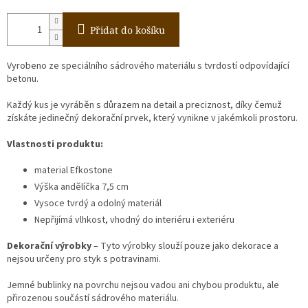
Přidat do košíku
Vyrobeno ze speciálního sádrového materiálu s tvrdostí odpovídající
betonu.
Každý kus je vyráběn s důrazem na detail a preciznost, díky čemuž
získáte jedinečný dekorační prvek, který vynikne v jakémkoli prostoru.
Vlastnosti produktu:
material Efkostone
Výška andělíčka 7,5 cm
Vysoce tvrdý a odolný materiál
Nepřijímá vlhkost, vhodný do interiéru i exteriéru
Dekorační výrobky
– Tyto výrobky slouží pouze jako dekorace a
nejsou určeny pro styk s potravinami.
Jemné bublinky na povrchu nejsou vadou ani chybou produktu, ale
přirozenou součástí sádrového materiálu.