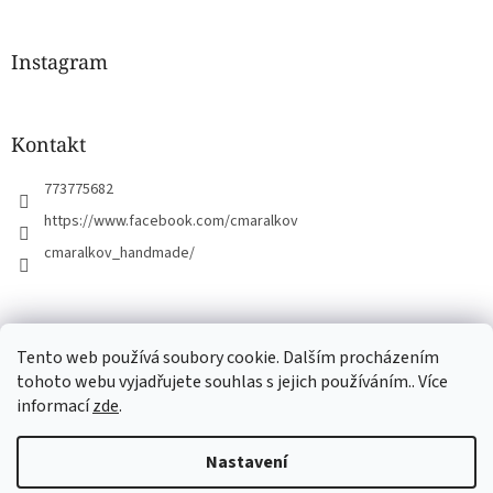
á
p
a
Instagram
t
í
Kontakt
773775682
https://www.facebook.com/cmaralkov
cmaralkov_handmade/
čmáralkov.cz
Tento web používá soubory cookie. Dalším procházením
tohoto webu vyjadřujete souhlas s jejich používáním.. Více
informací
zde
.
Vytvořil Shoptet
Nastavení