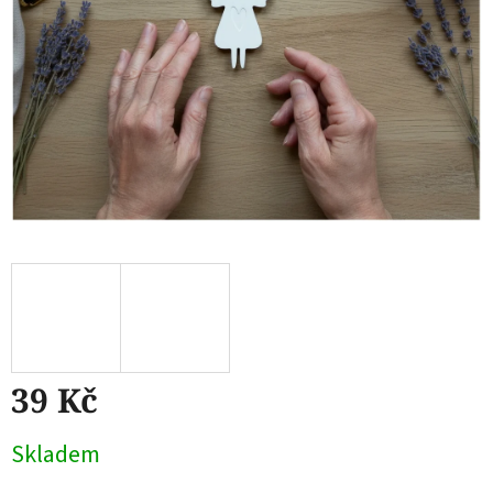
39 Kč
Měrná
Skladem
cena: