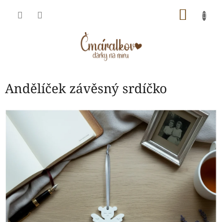
Přejít
NÁKU
na
obsah
KOŠÍK
Andělíček závěsný srdíčko